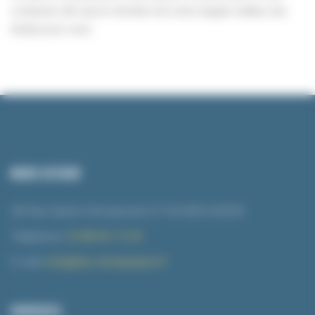
contacter afin qu’un membre de notre équipe réalise une
étude pour vous.
NOUS SITUER
2A Rue Gaston Romazzotti, 67120 MOLSHEIM
Téléphone:
03 88 96 15 59
E-mail:
info@dne-climatisation.fr
SERVICES