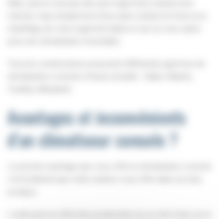
Mais cela ne veut pas dire qu’il s’agit d’une solution bon
marché, mais simplement d’une autre solution le froid ou le
chauffage de votre logement (dans le cas où vous optez
pour une climatisation réversible).
Tous les constructeurs proposent différentes gammes de
climatisation console à l’heure actuelle : Daikin, Atlantic,
Toshiba, Mitsubishi…
Avantages et inconvénients
d’un climatiseur console ?
Le premier avantage que vous offre la climatisation console
c’est la liberté que cette solution vous offre dans sa mise
en place.
L’unité peut en effet être positionnée au sol, être fixée sur la