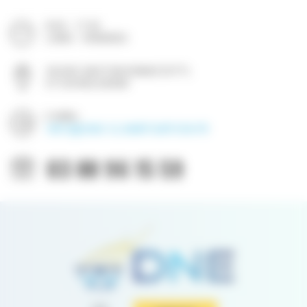
Vos préférences de cookies
8:00 - 17:30
LUNDI - VENDREDI
2A RUE GASTON ROMAZZOTTI,
67120 MOLSHEIM
E-MAIL:
INFO@DNE-CLIMATISATION.FR
03 88 96 15 59