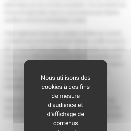
partie basse du mur voir être encastrée. C’est une liberté sur
le lieu et la disposition que ne vous propose pas d’autres
système comme la climatisation murale.
Il faut également savoir que certains modèles de console
contrairement au fonctionnement habituel, souffle l’air par le
bas, ce qui offre deux avantages : une sensation de confort
accrue et le traitement de la zone habitée en priorité, pour
éviter par exemple de chauffer le volume inutile de la pièce
en hiver (si par exemple la hauteur sous plafond est
Nous utilisons des
importante et étant donné que la chaleur monte
cookies à des fins
naturellement).
de mesure
Enfin et comme les autres types de climatisation, vous
d'audience et
disposez d’éléments de contrôle de la température et de
d'affichage de
programmes afin de diminuer la consommation électrique.
contenus