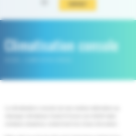
CONTACT
Climatisation console
ACCUEIL
CLIMATISATION CONSOLE
La climatisation console est une solution alternative au
classique climatiseur mural et trouve son intérêt dans
certaines situations, notamment lors d’une rénovation.