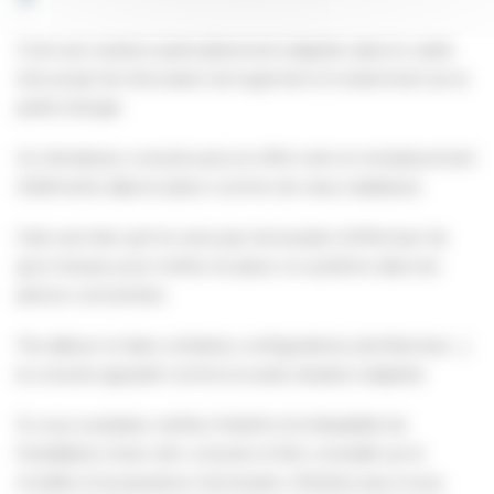
C’est une solution particulièrement adaptée dans le cadre
d’un projet de rénovation de logement et notamment sur la
partie énergie.
Un climatiseur console peut en effet venir en remplacement
d’éléments déjà en place comme de vieux radiateurs.
Cela veut dire qu’il ne sera pas nécessaire d’effectuer de
gros travaux pour mettre en place ce système dans les
pièces concernées.
Par ailleurs et dans certaines configurations (architecture…),
la console apparaît comme la seule situation adaptée.
Si vous souhaitez vérifiez l’intérêt et la faisabilité de
l’installation d’une clim console et être conseillé sur le
modèle et la puissance nécessaire, n’hésitez pas à nous