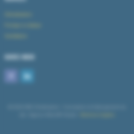
Climatisation
Pompe à chaleur
Ventilation
SUIVEZ-NOUS
© 2026 DNE Climatisation - Conception et hébergement du
site : Agence Web API Studio -
Mentions légales